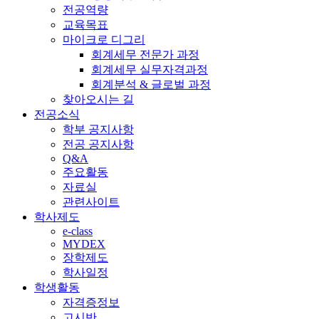
전공역량
교육목표
마이크로 디그리
회계세무 전문가 과정
회계세무 실무자격과정
회계분석 & 글로벌 과정
찾아오시는 길
전공소식
학부 공지사항
전공 공지사항
Q&A
주요활동
자료실
관련사이트
학사제도
e-class
MYDEX
장학제도
학사일정
학생활동
자격증정보
고시반