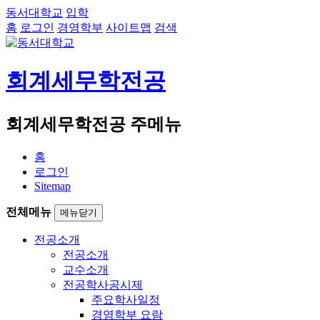
동서대학교
입학
홈
로그인
경영학부
사이트맵
검색
회계세무학전공
회계세무학전공 주메뉴
홈
로그인
Sitemap
전체메뉴
메뉴닫기
전공소개
전공소개
교수소개
전공학사공시제
주요학사일정
경영학부 요람