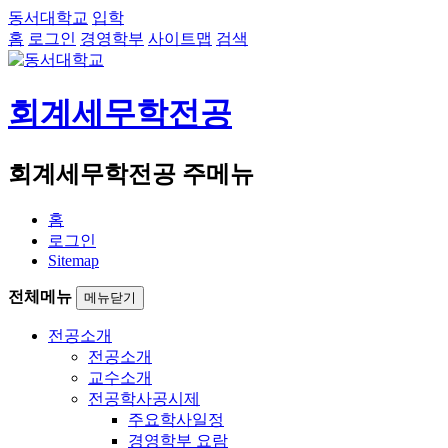
동서대학교
입학
홈
로그인
경영학부
사이트맵
검색
회계세무학전공
회계세무학전공 주메뉴
홈
로그인
Sitemap
전체메뉴
메뉴닫기
전공소개
전공소개
교수소개
전공학사공시제
주요학사일정
경영학부 요람