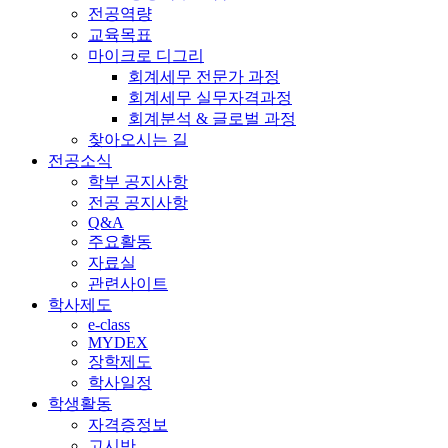
전공역량
교육목표
마이크로 디그리
회계세무 전문가 과정
회계세무 실무자격과정
회계분석 & 글로벌 과정
찾아오시는 길
전공소식
학부 공지사항
전공 공지사항
Q&A
주요활동
자료실
관련사이트
학사제도
e-class
MYDEX
장학제도
학사일정
학생활동
자격증정보
고시반