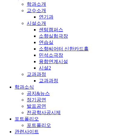
학과소개
교수소개
연기과
시설소개
센텀캠퍼스
소향실험극장
연습실
소향씨어터 신한카드홀
민석소극장
융합연계시설
시설2
교과과정
교과과정
학과소식
공지&뉴스
정기공연
발표공연
전공학사공시제
포트폴리오
포트폴리오
관련사이트