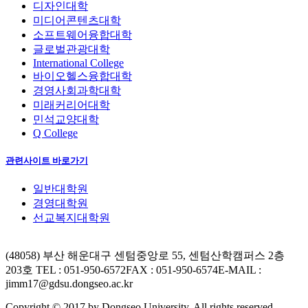
디자인대학
미디어콘텐츠대학
소프트웨어융합대학
글로벌관광대학
International College
바이오헬스융합대학
경영사회과학대학
미래커리어대학
민석교양대학
Q College
관련사이트 바로가기
일반대학원
경영대학원
선교복지대학원
(48058) 부산 해운대구 센텀중앙로 55, 센텀산학캠퍼스 2층
203호
TEL : 051-950-6572
FAX : 051-950-6574
E-MAIL :
jimm17@gdsu.dongseo.ac.kr
Copyright © 2017 by Dongseo University. All rights reserved.