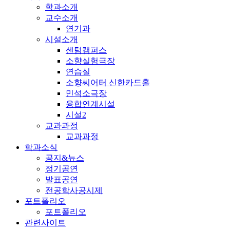
학과소개
교수소개
연기과
시설소개
센텀캠퍼스
소향실험극장
연습실
소향씨어터 신한카드홀
민석소극장
융합연계시설
시설2
교과과정
교과과정
학과소식
공지&뉴스
정기공연
발표공연
전공학사공시제
포트폴리오
포트폴리오
관련사이트