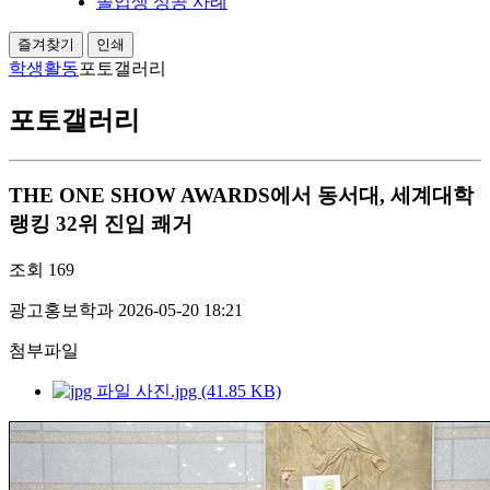
졸업생 성공 사례
즐겨찾기
인쇄
학생활동
포토갤러리
포토갤러리
THE ONE SHOW AWARDS에서 동서대, 세계대학
랭킹 32위 진입 쾌거
조회
169
광고홍보학과
2026-05-20 18:21
첨부파일
사진.jpg (41.85 KB)