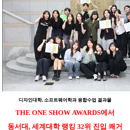
디자인대학
,
소프트웨어학과 융합수업 결과물
THE ONE SHOW AWARDS
에서
동서대
,
세계대학 랭킹
32
위 진입 쾌거