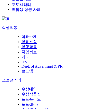
포토갤러리
졸업생 성공 사례
학생활동
학과소개
학과소식
학생활동
취업정보
기타
IFS
Dept. of Advertising & PR
로드맵
포토갤러리
수상내역
수상작품집
포트폴리오
포토갤러리