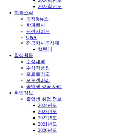
2024학년도
2023학년도
학과소식
공지&뉴스
학과행사
관련사이트
Q&A
전공학사공시제
캘린더
학생활동
수상내역
수상작품집
포트폴리오
포토갤러리
졸업생 성공 사례
취업정보
졸업생 취업 정보
2024년도
2023년도
2022년도
2021년도
2020년도