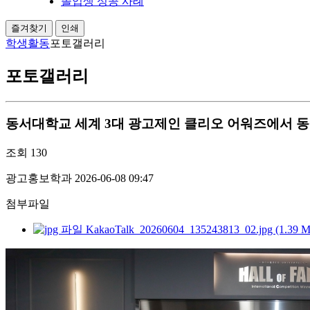
졸업생 성공 사례
즐겨찾기
인쇄
학생활동
포토갤러리
포토갤러리
동서대학교 세계 3대 광고제인 클리오 어워즈에서 동상 2개
조회
130
광고홍보학과
2026-06-08 09:47
첨부파일
KakaoTalk_20260604_135243813_02.jpg (1.39 