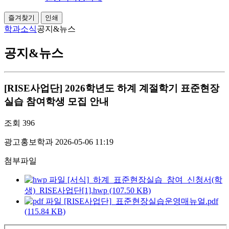
즐겨찾기
인쇄
학과소식
공지&뉴스
공지&뉴스
[RISE사업단] 2026학년도 하계 계절학기 표준현장
실습 참여학생 모집 안내
조회
396
광고홍보학과
2026-05-06 11:19
첨부파일
[서식]_하계_표준현장실습_참여_신청서(학
생)_RISE사업단[1].hwp (107.50 KB)
[RISE사업단]_표준현장실습운영매뉴얼.pdf
(115.84 KB)