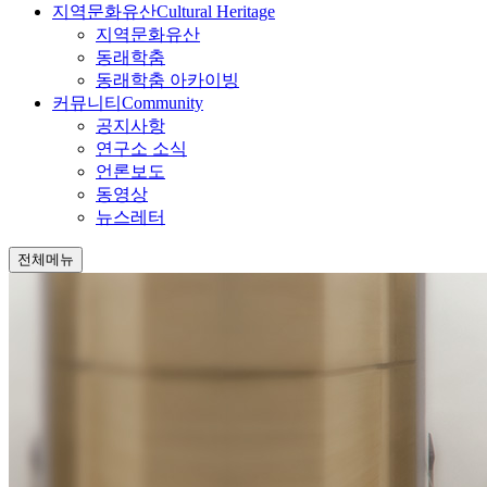
지역문화유산
Cultural Heritage
지역문화유산
동래학춤
동래학춤 아카이빙
커뮤니티
Community
공지사항
연구소 소식
언론보도
동영상
뉴스레터
전체메뉴