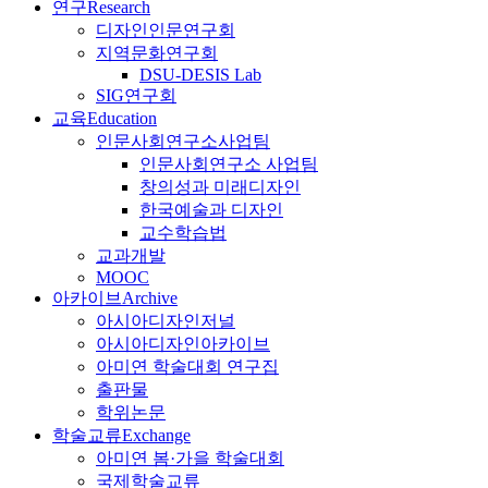
연구
Research
디자인인문연구회
지역문화연구회
DSU-DESIS Lab
SIG연구회
교육
Education
인문사회연구소사업팀
인문사회연구소 사업팀
창의성과 미래디자인
한국예술과 디자인
교수학습법
교과개발
MOOC
아카이브
Archive
아시아디자인저널
아시아디자인아카이브
아미연 학술대회 연구집
출판물
학위논문
학술교류
Exchange
아미연 봄·가을 학술대회
국제학술교류