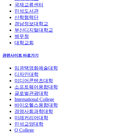
국제교류센터
민석도서관
산학협력단
경남정보대학교
부산디지털대학교
병무청
대학교회
관련사이트 바로가기
임권택영화예술대학
디자인대학
미디어콘텐츠대학
소프트웨어융합대학
글로벌관광대학
International College
바이오헬스융합대학
경영사회과학대학
미래커리어대학
민석교양대학
Q College