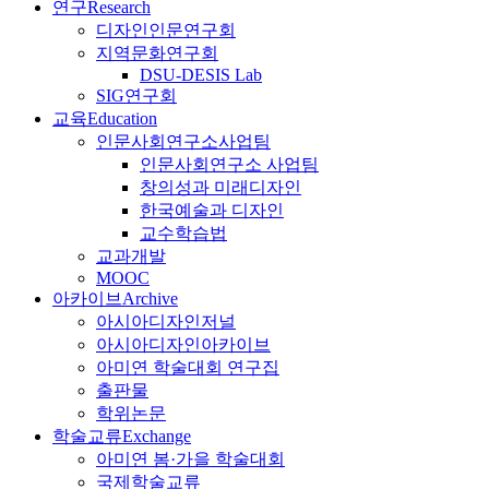
연구
Research
디자인인문연구회
지역문화연구회
DSU-DESIS Lab
SIG연구회
교육
Education
인문사회연구소사업팀
인문사회연구소 사업팀
창의성과 미래디자인
한국예술과 디자인
교수학습법
교과개발
MOOC
아카이브
Archive
아시아디자인저널
아시아디자인아카이브
아미연 학술대회 연구집
출판물
학위논문
학술교류
Exchange
아미연 봄·가을 학술대회
국제학술교류