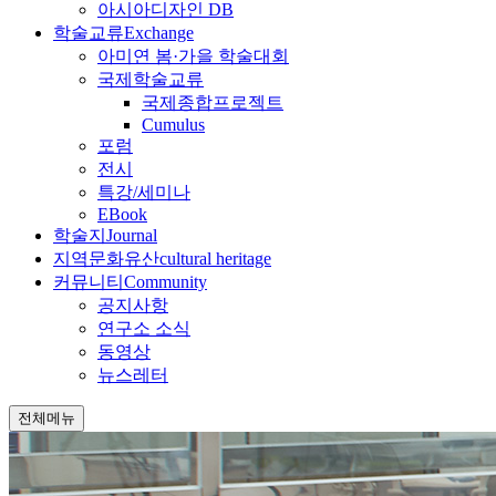
아시아디자인 DB
학술교류
Exchange
아미연 봄·가을 학술대회
국제학술교류
국제종합프로젝트
Cumulus
포럼
전시
특강/세미나
EBook
학술지
Journal
지역문화유산
cultural heritage
커뮤니티
Community
공지사항
연구소 소식
동영상
뉴스레터
전체메뉴