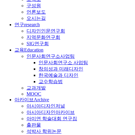
구성원
언론보도
오시는길
연구
research
디자인인문연구회
지역문화연구회
SIG연구회
교육
Education
인문사회연구소사업팀
인문사회연구소 사업팀
창의성과 미래디자인
한국예술과 디자인
교수학습법
교과개발
MOOC
아카이브
Archive
아시아디자인저널
아시아디자인아카이브
아미연 학술대회 연구집
출판물
석박사 학위논문