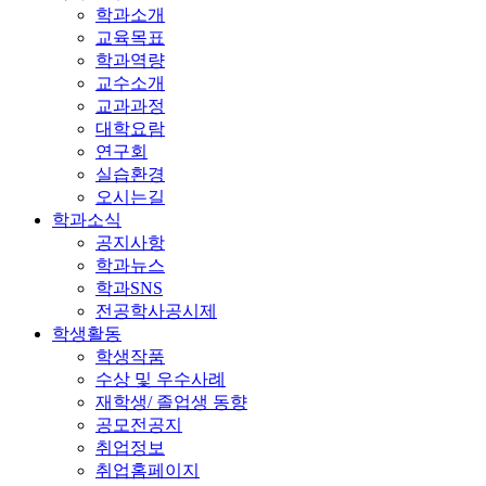
학과소개
교육목표
학과역량
교수소개
교과과정
대학요람
연구회
실습환경
오시는길
학과소식
공지사항
학과뉴스
학과SNS
전공학사공시제
학생활동
학생작품
수상 및 우수사례
재학생/ 졸업생 동향
공모전공지
취업정보
취업홈페이지