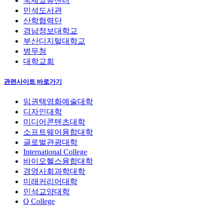
국제교류센터
민석도서관
산학협력단
경남정보대학교
부산디지털대학교
병무청
대학교회
관련사이트 바로가기
임권택영화예술대학
디자인대학
미디어콘텐츠대학
소프트웨어융합대학
글로벌관광대학
International College
바이오헬스융합대학
경영사회과학대학
미래커리어대학
민석교양대학
Q College