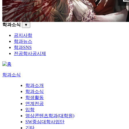
학과소식
▼
공지사항
학과뉴스
학과SNS
전공학사공시제
학과소식
학과소개
학과소식
학생활동
연계전공
입학
영상콘텐츠학과(대학원)
SW중심대학사업단
기타