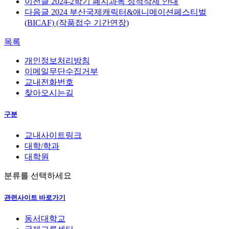
이전글
2024-2학기 폐지과목 성적삭제 안내
다음글
2024 부산국제캐릭터&애니메이션페스티벌
(BICAF) (작품접수 기간연장)
목록
개인정보처리방침
이메일무단수집거부
교내전화번호
찾아오시는길
구분
교내사이트링크
대학/학과
대학원
분류를 선택하세요
관련사이트 바로가기
동서대학교