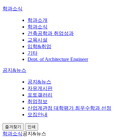
학과소식
학과소개
학과소식
건축공학과 취업성과
교육시설
입학&취업
기타
Dept. of Architecture Engineer
공지&뉴스
공지&뉴스
자유게시판
포토갤러리
취업정보
산업계관점 대학평가 최우수학과 선정
모집안내
즐겨찾기
인쇄
학과소식
공지&뉴스