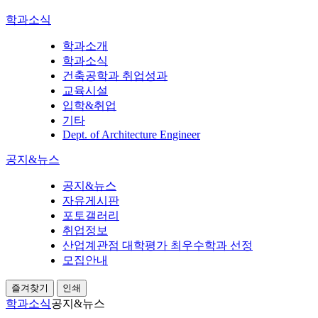
학과소식
학과소개
학과소식
건축공학과 취업성과
교육시설
입학&취업
기타
Dept. of Architecture Engineer
공지&뉴스
공지&뉴스
자유게시판
포토갤러리
취업정보
산업계관점 대학평가 최우수학과 선정
모집안내
즐겨찾기
인쇄
학과소식
공지&뉴스