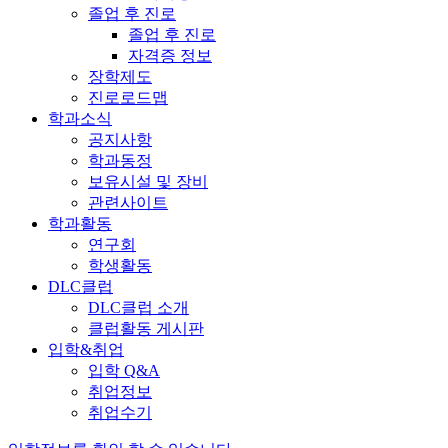
졸업 후 진로
졸업 후 진로
자격증 정보
장학제도
진로로드맵
학과소식
공지사항
학과동정
보유시설 및 장비
관련사이트
학과활동
연구회
학생활동
DLC클럽
DLC클럽 소개
클럽활동 게시판
입학&취업
입학 Q&A
취업정보
취업수기