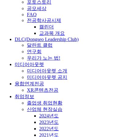
포토스토리
공모세상
FAQ
전공학사공시제
캘린더
교과목 개요
DLC(Dongseo Leadership Club)
달란트 클럽
연구회
우리가 노는 법!
미디어아웃렛
미디어아웃렛 소개
미디어아웃렛 공지
융합연계전공
XR콘텐츠전공
취업정보
졸업생 취업현황
산업체 현장실습
2024년도
2023년도
2022년도
2021년도