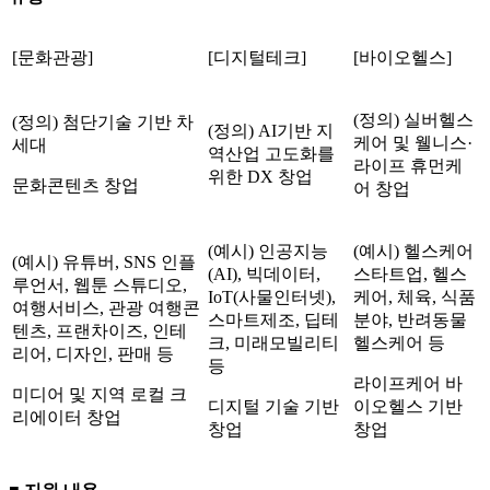
[문화관광]
[디지털테크]
[바이오헬스]
(정의) 실버헬스
(정의) 첨단기술 기반 차
(정의) AI기반 지
케어 및 웰니스·
세대
역산업 고도화를
라이프 휴먼케
위한 DX 창업
문화콘텐츠 창업
어 창업
(예시) 인공지능
(예시) 헬스케어
(예시) 유튜버, SNS 인플
(AI), 빅데이터,
스타트업, 헬스
루언서, 웹툰 스튜디오,
IoT(사물인터넷),
케어, 체육, 식품
여행서비스, 관광 여행콘
스마트제조, 딥테
분야, 반려동물
텐츠, 프랜차이즈, 인테
크, 미래모빌리티
헬스케어 등
리어, 디자인, 판매 등
등
라이프케어 바
미디어 및 지역 로컬 크
디지털 기술 기반
이오헬스 기반
리에이터 창업
창업
창업