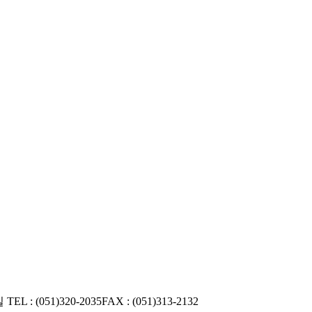
실
TEL : (051)320-2035
FAX : (051)313-2132