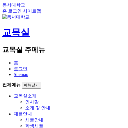
동서대학교
홈
로그인
사이트맵
교목실
교목실 주메뉴
홈
로그인
Sitemap
전체메뉴
메뉴닫기
교목실소개
인사말
소개 및 안내
채플안내
채플안내
학생채플