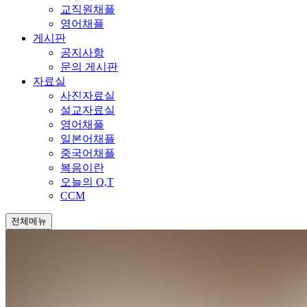
교직원채플
영어채플
게시판
공지사항
문의 게시판
자료실
사진자료실
설교자료실
영어채플
일본어채플
중국어채플
복음이란
오늘의 Q,T
CCM
전체메뉴