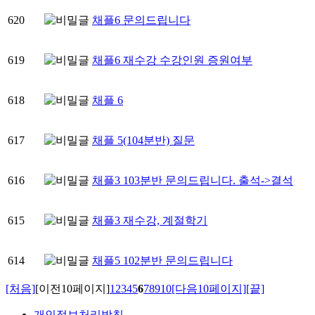
620
채플6 문의드립니다
619
채플6 재수강 수강인원 증원여부
618
채플 6
617
채플 5(104분반) 질문
616
채플3 103분반 문의드립니다. 출석->결석
615
채플3 재수강, 계절학기
614
채플5 102분반 문의드립니다
[처음]
[이전10페이지]
1
2
3
4
5
6
7
8
9
10
[다음10페이지]
[끝]
개인정보처리방침