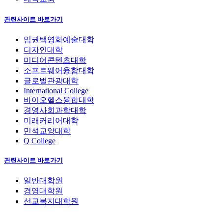
관련사이트 바로가기
임권택영화예술대학
디자인대학
미디어콘텐츠대학
소프트웨어융합대학
글로벌관광대학
International College
바이오헬스융합대학
경영사회과학대학
미래커리어대학
민석교양대학
Q College
관련사이트 바로가기
일반대학원
경영대학원
선교복지대학원