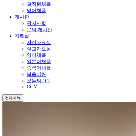
교직원채플
영어채플
게시판
공지사항
문의 게시판
자료실
사진자료실
설교자료실
영어채플
일본어채플
중국어채플
복음이란
오늘의 Q,T
CCM
전체메뉴