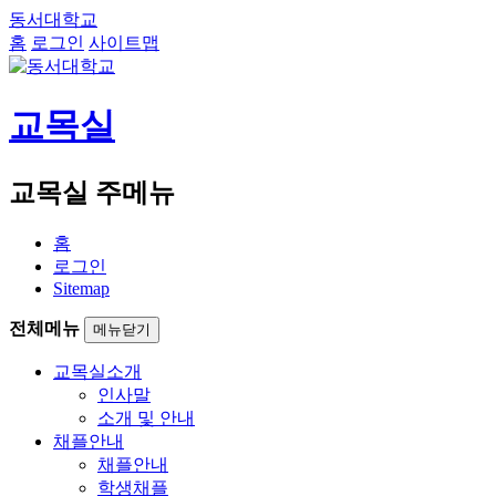
동서대학교
홈
로그인
사이트맵
교목실
교목실 주메뉴
홈
로그인
Sitemap
전체메뉴
메뉴닫기
교목실소개
인사말
소개 및 안내
채플안내
채플안내
학생채플