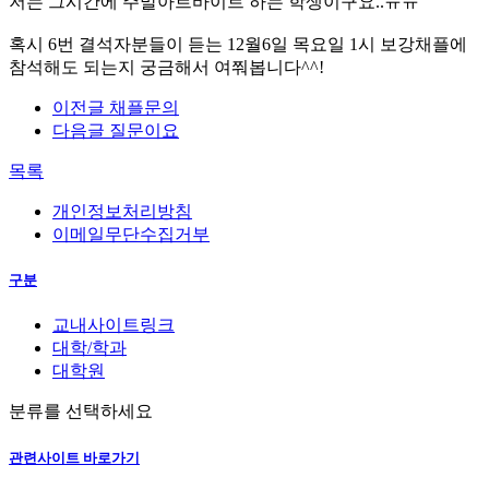
저는 그시간에 주말아르바이트 하는 학생이구요..ㅠㅠ
혹시 6번 결석자분들이 듣는 12월6일 목요일 1시 보강채플에
참석해도 되는지 궁금해서 여쭤봅니다^^!
이전글
채플문의
다음글
질문이요
목록
개인정보처리방침
이메일무단수집거부
구분
교내사이트링크
대학/학과
대학원
분류를 선택하세요
관련사이트 바로가기