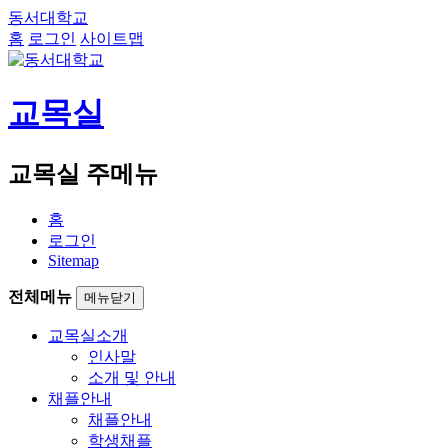
동서대학교
홈
로그인
사이트맵
교목실
교목실 주메뉴
홈
로그인
Sitemap
전체메뉴
메뉴닫기
교목실소개
인사말
소개 및 안내
채플안내
채플안내
학생채플