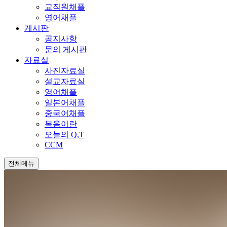
교직원채플
영어채플
게시판
공지사항
문의 게시판
자료실
사진자료실
설교자료실
영어채플
일본어채플
중국어채플
복음이란
오늘의 Q,T
CCM
전체메뉴