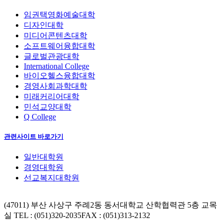
임권택영화예술대학
디자인대학
미디어콘텐츠대학
소프트웨어융합대학
글로벌관광대학
International College
바이오헬스융합대학
경영사회과학대학
미래커리어대학
민석교양대학
Q College
관련사이트 바로가기
일반대학원
경영대학원
선교복지대학원
(47011) 부산 사상구 주례2동 동서대학교 산학협력관 5층 교목
실
TEL : (051)320-2035
FAX : (051)313-2132