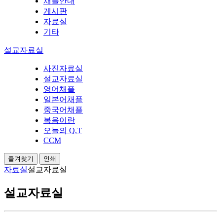
채플안내
게시판
자료실
기타
설교자료실
사진자료실
설교자료실
영어채플
일본어채플
중국어채플
복음이란
오늘의 Q,T
CCM
즐겨찾기
인쇄
자료실
설교자료실
설교자료실