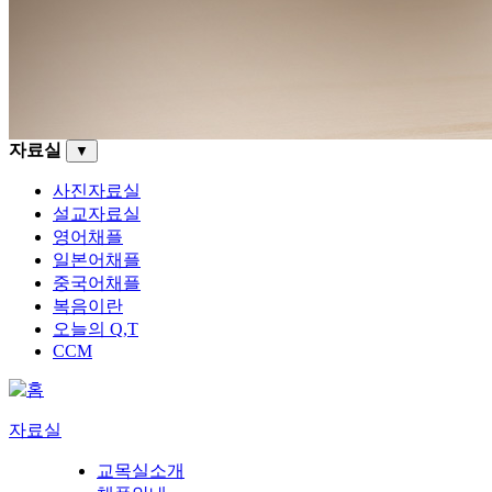
자료실
▼
사진자료실
설교자료실
영어채플
일본어채플
중국어채플
복음이란
오늘의 Q,T
CCM
자료실
교목실소개