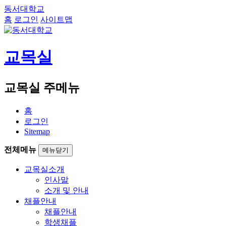
동서대학교
홈
로그인
사이트맵
교목실
교목실 주메뉴
홈
로그인
Sitemap
전체메뉴
메뉴닫기
교목실소개
인사말
소개 및 안내
채플안내
채플안내
학생채플