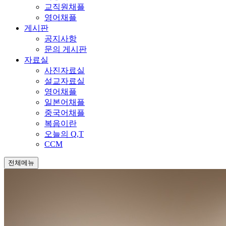
교직원채플
영어채플
게시판
공지사항
문의 게시판
자료실
사진자료실
설교자료실
영어채플
일본어채플
중국어채플
복음이란
오늘의 Q,T
CCM
전체메뉴