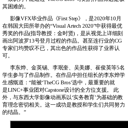
其困难的
。
影像VFX毕业作品《First Step》
，是
2020年10月
在
韩国
大田
所举办的“
Visual Artech 2020
”
中获得最优
秀奖的作品(指导教授
：
金时贤)，是从视觉上详细
刻
画出
阿波罗13号登月过程的作品
。甚至
连行业的CG
专家们
均
赞叹不已，其出色的作品性
获得
了
业界
认
可。
李东烨、金英锡、李珉奎、吴美娜、崔俊英等5名
学生
参与
了作品制作
。
在作品中担任组长的李东烨学
生感慨道
：“能被‘
TheCG Bros
’选中，最重要的就
是
LINC+事业团
对Capstone
设计
的全方位支援。 此
外，与东西大学
影像动画系
以‘实务教育
’
为基础的教
育理念密切相关。这一成功是
教授和学生们共同
努力
的结晶。”