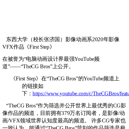
东西大学（校长张济国）影像动画系2020年影像
VFX作品《First Step》
在被誉为“电脑动画设计界最强
YouTube频
道
”——“
TheCG Bros
”
上公开。
《First Step》
在“
TheCG Bros
”的
YouTube频道
上
的
链接
如
下：
https://www.youtube.com/c/TheCGBros/feat
“
TheCG Bros
”
作为筛选并公开世界上最优秀的CG影
像作品的频道，目前拥有379万名订阅者，是影像/动
画/VFX领域世界认知度最高的频道。 许多CG专家也
一致认为，
能
通过
“
TheCG Bros
”
苛刻的作品筛选是
极