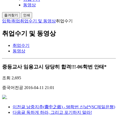
동영상
즐겨찾기
인쇄
입학/취업
취업수기 및 동영상
취업수기
취업수기 및 동영상
취업수기
동영상
중등교사 임용고시 당당히 합격!!!-06학번 안태*
조회
2,695
중국어전공
2016-04-11 21:01
.
이전글
낭중지추(囊中之錐) - 98학번 신남*(SC제일은행)
다음글
독하게 하라, 그리고 포기하지 말라!