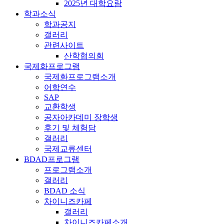
2025년 대학요람
학과소식
학과공지
갤러리
관련사이트
산학협의회
국제화프로그램
국제화프로그램소개
어학연수
SAP
교환학생
공자아카데미 장학생
후기 및 체험담
갤러리
국제교류센터
BDAD프로그램
프로그램소개
갤러리
BDAD 소식
차이니즈카페
갤러리
차이니즈카페소개