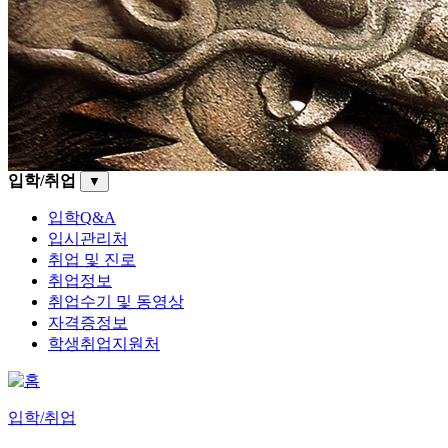
입학/취업
▼
입학Q&A
입시관리처
취업 및 진로
취업정보
취업수기 및 동영상
자격증정보
학생취업지원처
입학/취업