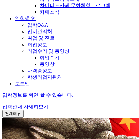
차이니즈카페 문화체험프로그램
카페소식
입학/취업
입학Q&A
입시관리처
취업 및 진로
취업정보
취업수기 및 동영상
취업수기
동영상
자격증정보
학생취업지원처
로드맵
입학정보를 확인 할 수 있습니다.
입학안내
자세히보기
전체메뉴