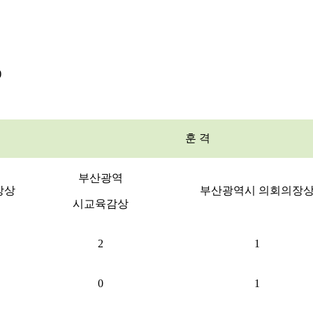
)
훈 격
부산광역
장상
부산광역시 의회의장
시교육감상
2
1
0
1