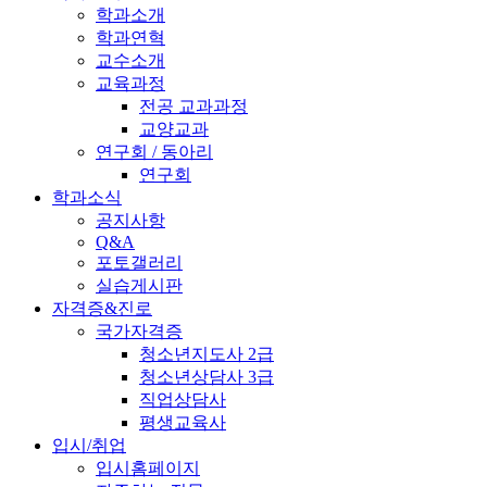
학과소개
학과연혁
교수소개
교육과정
전공 교과과정
교양교과
연구회 / 동아리
연구회
학과소식
공지사항
Q&A
포토갤러리
실습게시판
자격증&진로
국가자격증
청소년지도사 2급
청소년상담사 3급
직업상담사
평생교육사
입시/취업
입시홈페이지