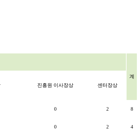
계
상
진흥원 이사장상
센터장상
0
2
8
0
2
4