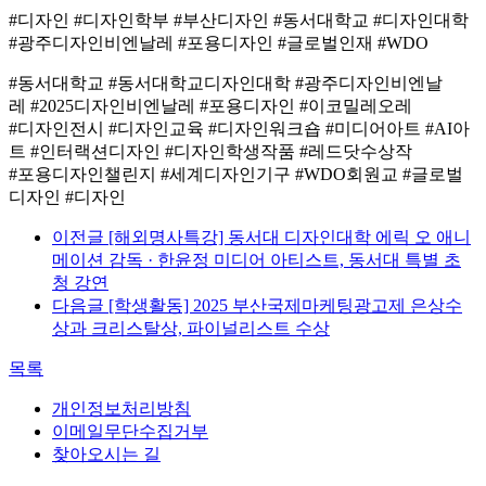
#디자인 #디자인학부 #부산디자인 #동서대학교 #디자인대학
#광주디자인비엔날레 #포용디자인 #글로벌인재 #WDO
#동서대학교 #동서대학교디자인대학 #광주디자인비엔날
레 #2025디자인비엔날레 #포용디자인 #이코밀레오레
#디자인전시 #디자인교육 #디자인워크숍 #미디어아트 #AI아
트 #인터랙션디자인 #디자인학생작품 #레드닷수상작
#포용디자인챌린지 #세계디자인기구 #WDO회원교 #글로벌
디자인 #디자인
이전글
[해외명사특강] 동서대 디자인대학 에릭 오 애니
메이션 감독 · 한윤정 미디어 아티스트, 동서대 특별 초
청 강연
다음글
[학생활동] 2025 부산국제마케팅광고제 은상수
상과 크리스탈상, 파이널리스트 수상
목록
개인정보처리방침
이메일무단수집거부
찾아오시는 길