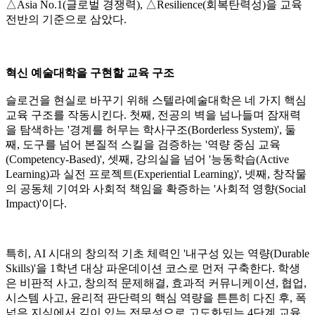
△Asia No.1(글로벌 경쟁력), △Resilience(회복탄력성)을 교육
전반의 기준으로 삼았다.
혁신 예술대학을 구현할 교육 구조
슬로건을 현실로 바꾸기 위해 스텔라예술대학은 네 가지 핵심
교육 구조를 작동시킨다. 첫째, 전공의 벽을 넘나들며 잠재력
을 탐색하는 '경계를 허무는 학사구조(Borderless System)', 둘
째, 도구를 넘어 본질적 스킬을 검증하는 '역량 중심 교육
(Competency-Based)', 셋째, 강의실을 넘어 '능동학습(Active
Learning)과 실전 프로젝트(Experiential Learning)', 넷째, 창작물
의 공동체 기여와 사회적 책임을 확증하는 '사회적 영향(Social
Impact)'이다.
특히, AI 시대의 창의적 기초 체력인 '내구성 있는 역량(Durable
Skills)'을 1학년 대상 파운데이션 코스로 먼저 구축한다. 학생
은 비판적 사고, 창의적 문제해결, 효과적 커뮤니케이션, 협업,
시스템 사고, 윤리적 판단력의 핵심 역량을 튼튼히 다진 후, 폭
넓은 지식에서 깊이 있는 전문성으로 고도화되는 4단계 교육