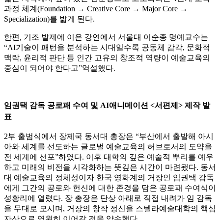
과정 체계(Foundation → Creative Core → Major Core →
Specialization)를 밟게 된다.
한편, 기조 발제에 이은 강연에서 서울대 이순종 명예교수는
“AI기술이 패턴을 분석하는 시대일수록 공동체 감각, 문화적
맥락, 윤리적 판단 등 인간 고유의 창조적 역량이 예술교육의
중심이 되어야 한다고”역설했다.
임권택 감독 공로패 수여 및
AI
애니메이션
<
서편제
>
제작 발
표
2부 출범식에서 장제국 동서대 총장은 “부산에서 출발해 아시
아와 세계를 선도하는 글로벌 예술교육의 허브로서의 도약을
전 세계에 선포”하였다. 이후 대학의 깊은 예술적 뿌리를 예우
하고 미래의 비전을 시각화하는 뜻깊은 시간이 마련됐다. 동서
대 예술교육의 정체성이자 한국 영화계의 거장인 임권택 감독
에게 그간의 공로와 헌신에 대한 존경을 담은 공로패 수여식이
성황리에 열렸다. 장 총장은 단상 아래로 직접 내려가 임 감독
을 무대로 모시며, 거장의 창작 정신을 스텔라예술대학의 핵심
자산으로 영원히 이어갈 것을 약속했다.