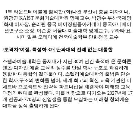
1부 라운드테이블에 참석한 (좌)나건 부산시 총괄 디자이너,
원광연 KAIST 문화기술대학원 명예교수, 박광수 부산국제영
화제 이사장, 순리쥔 중국 베이징필름아카데미 중국애니메이
션연구소 소장, 이순종 서울대 미술대학 명예교수, 쿠라타 요
시미 일본 오테마에 건축예술학부 만화전공 교수
‘
초격차
’
여정
,
특성화
3
개 단과대의 전례 없는 대통합
스텔라예술대학은 동서대가 지난 30여 년간 축적해 온 문화콘
텐츠·디자인·예술 교육의 정수를 단일 학사 구조로 과감하게
융합한 대통합의 결과물이다. 스텔라예술대학의 출범은 단순
한 학사 구조의 변화를 넘어, 세계 최고의 혁신 교육 기관인 미
네르바 프로젝트와 전략적 파트너십을 체결하여 미래형 교육
과정의 뼈대를 완성했다. 이를 바탕으로 다가오는 2027년에 17
개 전공과 770명의 신입생을 통합 모집하는 미래형 창의예술
대학을 정식 출범하게 된다.