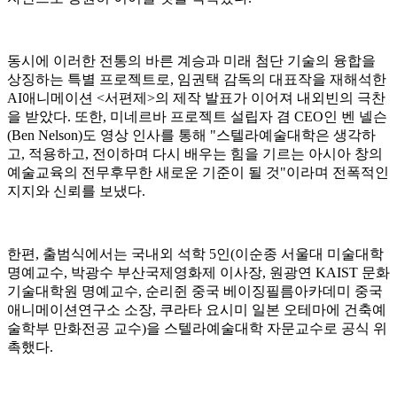
동시에 이러한 전통의 바른 계승과 미래 첨단 기술의 융합을
상징하는 특별 프로젝트로, 임권택 감독의 대표작을 재해석한
AI애니메이션 <서편제>의 제작 발표가 이어져 내외빈의 극찬
을 받았다. 또한, 미네르바 프로젝트 설립자 겸 CEO인 벤 넬슨
(Ben Nelson)도 영상 인사를 통해 "스텔라예술대학은 생각하
고, 적용하고, 전이하며 다시 배우는 힘을 기르는 아시아 창의
예술교육의 전무후무한 새로운 기준이 될 것"이라며 전폭적인
지지와 신뢰를 보냈다.
한편, 출범식에서는 국내외 석학 5인(이순종 서울대 미술대학
명예교수, 박광수 부산국제영화제 이사장, 원광연 KAIST 문화
기술대학원 명예교수, 순리쥔 중국 베이징필름아카데미 중국
애니메이션연구소 소장, 쿠라타 요시미 일본 오테마에 건축예
술학부 만화전공 교수)을 스텔라예술대학 자문교수로 공식 위
촉했다.