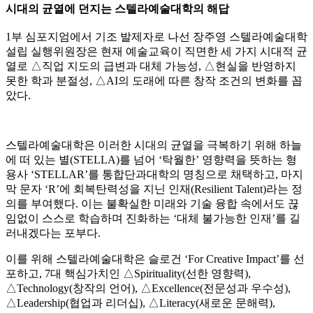
시대의 균열에 던지는 스텔라예술대학의 해답
1부 심포지엄에서 기조 발제자로 나선 장주영 스텔라예술대학
설립 실행위원장은 현재 예술교육이 직면한 세 가지 시대적 균
열로 △직업 지도의 급변과 대체 가능성, △현실을 반영하지
못한 학과 분절성, △AI의 도래에 따른 창작 조건의 변화를 꼽
았다.
스텔라예술대학은 이러한 시대의 균열을 극복하기 위해 하늘
에 떠 있는 별(STELLA)를 넘어 ‘탁월한’ 영향력을 뜻하는 형
용사 ‘STELLAR’를 통합단과대학의 명칭으로 채택하고, 마지
막 문자 ‘R’에 회복탄력성을 지닌 인재(Resilient Talent)라는 정
의를 부여했다. 이는 불확실한 미래와 기술 융합 속에서도 끊
임없이 스스로 학습하며 진화하는 ‘대체 불가능한 인재’를 길
러내겠다는 포부다.
이를 위해 스텔라예술대학은 슬로건 ‘For Creative Impact’를 선
포하고, 7대 핵심가치인 △Spirituality(선한 영향력),
△Technology(창작의 언어), △Excellence(전문성과 우수성),
△Leadership(협업과 리더십), △Literacy(새로운 문해력),