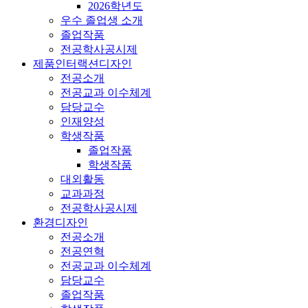
2026학년도
우수 졸업생 소개
졸업작품
전공학사공시제
제품인터랙션디자인
전공소개
전공교과 이수체계
담당교수
인재양성
학생작품
졸업작품
학생작품
대외활동
교과과정
전공학사공시제
환경디자인
전공소개
전공연혁
전공교과 이수체계
담당교수
졸업작품