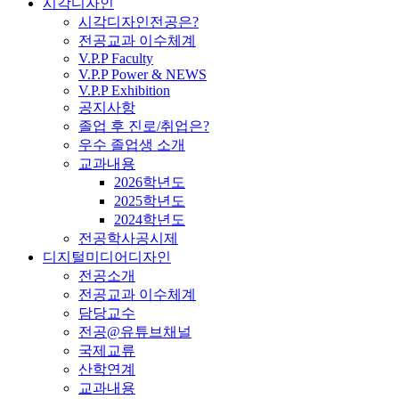
시각디자인
시각디자인전공은?
전공교과 이수체계
V.P.P Faculty
V.P.P Power & NEWS
V.P.P Exhibition
공지사항
졸업 후 진로/취업은?
우수 졸업생 소개
교과내용
2026학년도
2025학년도
2024학년도
전공학사공시제
디지털미디어디자인
전공소개
전공교과 이수체계
담당교수
전공@유튜브채널
국제교류
산학연계
교과내용