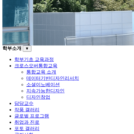
학부소개
▼
학부기초 교육과정
크로스오버통합교육
통합교육 소개
데이터기반디자인리서치
소셜이노베이션
지속가능한디자인
디자인창업
담당교수
작품 갤러리
글로벌 프로그램
취업과 진로
포토 갤러리