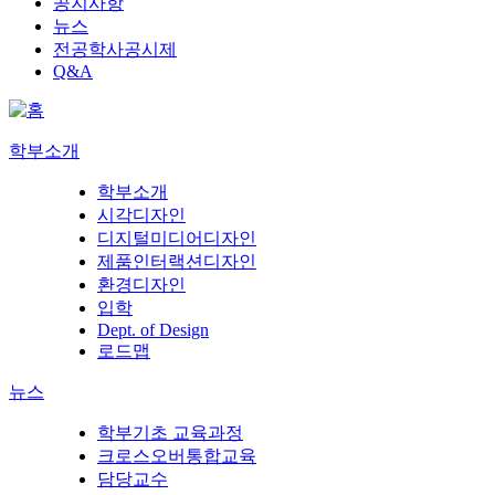
공지사항
뉴스
전공학사공시제
Q&A
학부소개
학부소개
시각디자인
디지털미디어디자인
제품인터랙션디자인
환경디자인
입학
Dept. of Design
로드맵
뉴스
학부기초 교육과정
크로스오버통합교육
담당교수