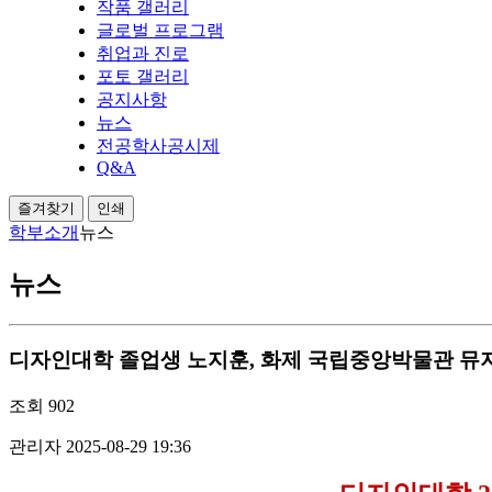
작품 갤러리
글로벌 프로그램
취업과 진로
포토 갤러리
공지사항
뉴스
전공학사공시제
Q&A
즐겨찾기
인쇄
학부소개
뉴스
뉴스
디자인대학 졸업생 노지훈, 화제 국립중앙박물관 뮤지엄
조회
902
관리자
2025-08-29 19:36