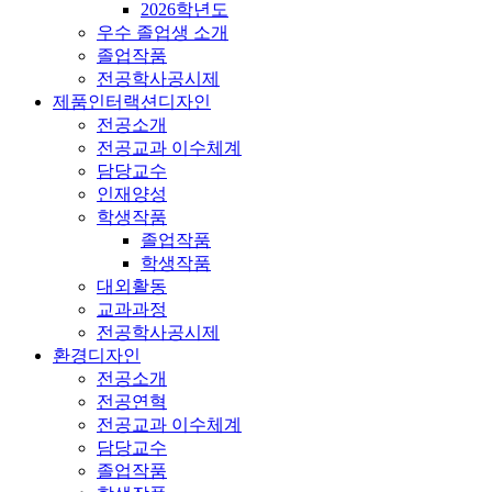
2026학년도
우수 졸업생 소개
졸업작품
전공학사공시제
제품인터랙션디자인
전공소개
전공교과 이수체계
담당교수
인재양성
학생작품
졸업작품
학생작품
대외활동
교과과정
전공학사공시제
환경디자인
전공소개
전공연혁
전공교과 이수체계
담당교수
졸업작품