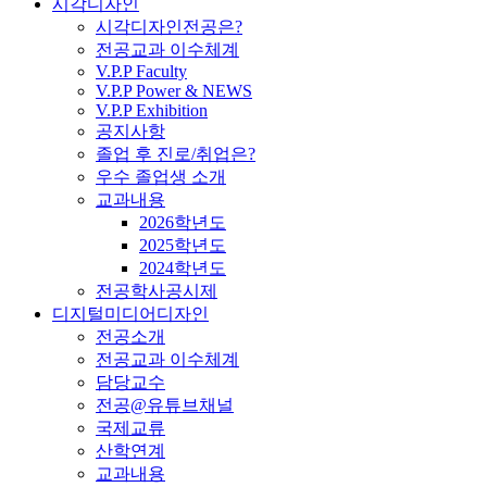
시각디자인
시각디자인전공은?
전공교과 이수체계
V.P.P Faculty
V.P.P Power & NEWS
V.P.P Exhibition
공지사항
졸업 후 진로/취업은?
우수 졸업생 소개
교과내용
2026학년도
2025학년도
2024학년도
전공학사공시제
디지털미디어디자인
전공소개
전공교과 이수체계
담당교수
전공@유튜브채널
국제교류
산학연계
교과내용