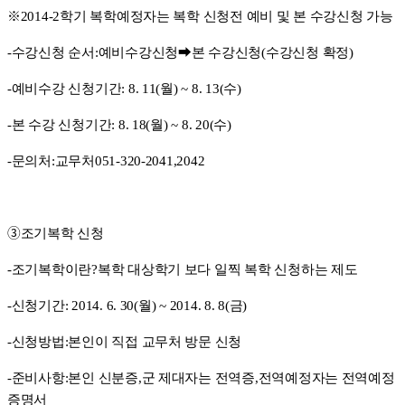
※
2014-2
학기 복학예정자는 복학 신청전 예비 및 본 수강신청 가능
-
수강신청 순서
:
예비수강신청
➡
본 수강신청
(
수강신청 확정
)
-
예비수강 신청기간
: 8. 11(
월
) ~ 8. 13(
수
)
-
본 수강 신청기간
: 8. 18(
월
) ~ 8. 20(
수
)
-
문의처
:
교무처
051-320-2041,2042
➂
조기복학 신청
-
조기복학이란
?
복학 대상학기 보다 일찍 복학 신청하는 제도
-
신청기간
: 2014. 6. 30(
월
) ~ 2014. 8. 8(
금
)
-
신청방법
:
본인이 직접 교무처 방문 신청
-
준비사항
:
본인 신분증
,
군 제대자는 전역증
,
전역예정자는 전역예정
증명서