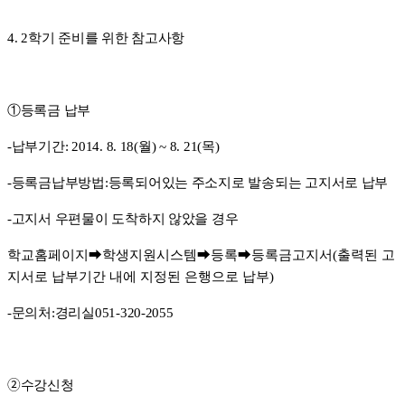
4. 2
학기 준비를 위한 참고사항
①
등록금 납부
-
납부기간
: 2014. 8. 18(
월
) ~ 8. 21(
목
)
-
등록금납부방법
:
등록되어있는 주소지로 발송되는 고지서로 납부
-
고지서 우편물이 도착하지 않았을 경우
학교홈페이지
➡
학생지원시스템
➡
등록
➡
등록금고지서
(
출력된 고
지서로 납부기간 내에 지정된 은행으로 납부
)
-
문의처
:
경리실
051-320-2055
➁
수강신청