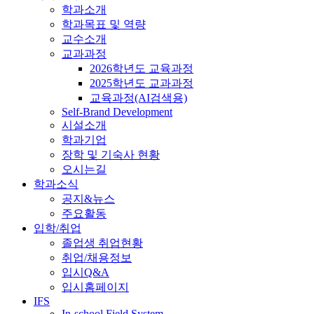
학과소개
학과목표 및 역량
교수소개
교과과정
2026학년도 교육과정
2025학년도 교과과정
교육과정(AI검색용)
Self-Brand Development
시설소개
학과기업
장학 및 기숙사 현황
오시는길
학과소식
공지&뉴스
주요활동
입학/취업
졸업생 취업현황
취업/채용정보
입시Q&A
입시홈페이지
IFS
In-school Field System