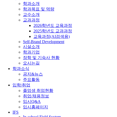
학과소개
학과목표 및 역량
교수소개
교과과정
2026학년도 교육과정
2025학년도 교과과정
교육과정(AI검색용)
Self-Brand Development
시설소개
학과기업
장학 및 기숙사 현황
오시는길
학과소식
공지&뉴스
주요활동
입학/취업
졸업생 취업현황
취업/채용정보
입시Q&A
입시홈페이지
IFS
In-school Field System