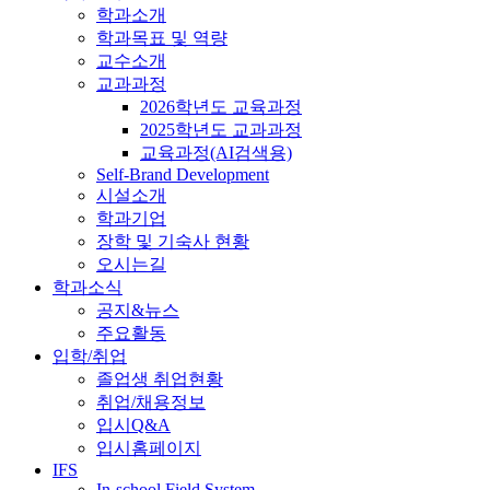
학과소개
학과목표 및 역량
교수소개
교과과정
2026학년도 교육과정
2025학년도 교과과정
교육과정(AI검색용)
Self-Brand Development
시설소개
학과기업
장학 및 기숙사 현황
오시는길
학과소식
공지&뉴스
주요활동
입학/취업
졸업생 취업현황
취업/채용정보
입시Q&A
입시홈페이지
IFS
In-school Field System