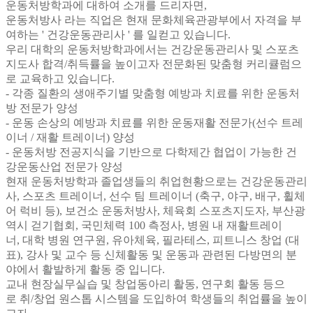
운동처방학과에 대하여 소개를 드리자면,
운동처방사 라는 직업은 현재 문화체육관광부에서 자격을 부
여하는 ' 건강운동관리사 ' 를 일컫고 있습니다.
우리 대학의 운동처방학과에서는 건강운동관리사 및 스포츠
지도사 합격/취득률을 높이고자 전문화된 맞춤형 커리큘럼으
로 교육하고 있습니다.
- 각종 질환의 생애주기별 맞춤형 예방과 치료를 위한 운동처
방 전문가 양성
- 운동 손상의 예방과 치료를 위한 운동재활 전문가(선수 트레
이너 / 재활 트레이너) 양성
- 운동처방 전공지식을 기반으로 다학제간 협업이 가능한 건
강운동산업 전문가 양성
현재 운동처방학과 졸업생들의 취업현황으로는 건강운동관리
사, 스포츠 트레이너, 선수 팀 트레이너 (축구, 야구, 배구, 휠체
어 럭비 등), 보건소 운동처방사, 체육회 스포츠지도자, 부산광
역시 걷기협회, 국민체력 100 측정사, 병원 내 재활트레이
너, 대학 병원 연구원, 유아체육, 필라테스, 피트니스 창업 (대
표), 강사 및 교수 등 신체활동 및 운동과 관련된 다방면의 분
야에서 활발하게 활동 중 입니다.
교내 현장실무실습 및 창업동아리 활동, 연구회 활동 등으
로 취/창업 원스톱 시스템을 도입하여 학생들의 취업률을 높이