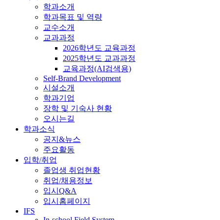
학과소개
학과목표 및 역량
교수소개
교과과정
2026학년도 교육과정
2025학년도 교과과정
교육과정(AI검색용)
Self-Brand Development
시설소개
학과기업
장학 및 기숙사 현황
오시는길
학과소식
공지&뉴스
주요활동
입학/취업
졸업생 취업현황
취업/채용정보
입시Q&A
입시홈페이지
IFS
In-school Field System