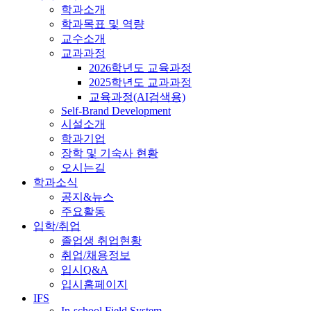
학과소개
학과목표 및 역량
교수소개
교과과정
2026학년도 교육과정
2025학년도 교과과정
교육과정(AI검색용)
Self-Brand Development
시설소개
학과기업
장학 및 기숙사 현황
오시는길
학과소식
공지&뉴스
주요활동
입학/취업
졸업생 취업현황
취업/채용정보
입시Q&A
입시홈페이지
IFS
In-school Field System