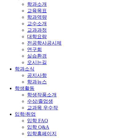
학과소개
교육목표
학과역량
교수소개
교과과정
대학요람
전공학사공시제
연구회
실습환경
오시는길
학과소식
공지사항
학과뉴스
학생활동
학생작품소개
수상/졸업생
교과목 우수작
입학/취업
입학 FAQ
입학 Q&A
입학홈페이지