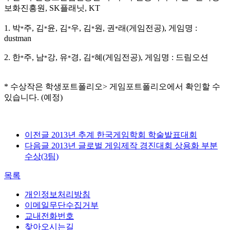
보화진흥원, SK플래닛, KT
1. 박
주, 김
윤, 김
우, 김
원, 권
래(게임전공), 게임명 :
*
*
*
*
*
dustman
2. 한
주, 남
강, 유
경, 김
혜(게임전공), 게임명 : 드림오션
*
*
*
*
* 수상작은 학생포트폴리오> 게임포트폴리오에서 확인할 수
있습니다. (예정)
이전글
2013년 추계 한국게임학회 학술발표대회
다음글
2013년 글로벌 게임제작 경진대회 상용화 부분
수상(3팀)
목록
개인정보처리방침
이메일무단수집거부
교내전화번호
찾아오시는길