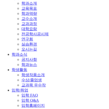
학과소개
교육목표
학과역량
교수소개
교과과정
대학요람
전공학사공시제
연구회
실습환경
오시는길
학과소식
공지사항
학과뉴스
학생활동
학생작품소개
수상/졸업생
교과목 우수작
입학/취업
입학 FAQ
입학 Q&A
입학홈페이지