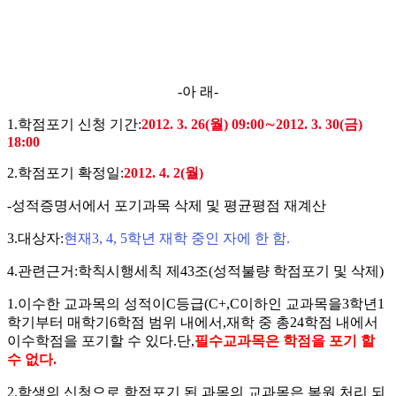
-
아 래
-
1.
학점포기 신청 기간
:
2012. 3. 26(
월
) 09:00
∼
2012. 3. 30(
금
)
18:00
2.
학점포기 확정일
:
2012. 4. 2(
월
)
-
성적증명서에서 포기과목 삭제 및 평균평점 재계산
3.
대상자
:
현재
3, 4, 5
학년 재학 중인 자에 한 함
.
4.
관련근거
:
학칙시행세칙 제
43
조
(
성적불량 학점포기 및 삭제
)
1.
이수한 교과목의 성적이
C
등급
(C+,C
이하인 교과목을
3
학년
1
학기부터 매학기
6
학점 범위 내에서
,
재학 중 총
24
학점 내에서
이수학점을 포기할 수 있다
.
단
,
필수교과목은 학점을 포기 할
수 없다
.
2.
학생의 신청으로 학점포기 된 과목의 교과목은 복원 처리 되