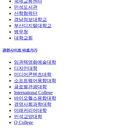
국제교류센터
민석도서관
산학협력단
경남정보대학교
부산디지털대학교
병무청
대학교회
관련사이트 바로가기
임권택영화예술대학
디자인대학
미디어콘텐츠대학
소프트웨어융합대학
글로벌관광대학
International College
바이오헬스융합대학
경영사회과학대학
미래커리어대학
민석교양대학
Q College