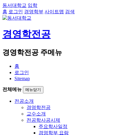
동서대학교
입학
홈
로그인
경영학부
사이트맵
검색
경영학전공
경영학전공 주메뉴
홈
로그인
Sitemap
전체메뉴
메뉴닫기
전공소개
경영학전공
교수소개
전공학사공시제
주요학사일정
경영학부 요람