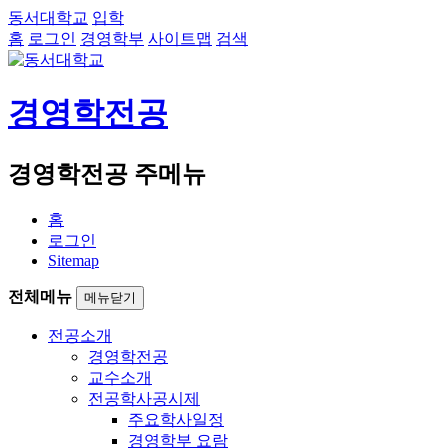
동서대학교
입학
홈
로그인
경영학부
사이트맵
검색
경영학전공
경영학전공 주메뉴
홈
로그인
Sitemap
전체메뉴
메뉴닫기
전공소개
경영학전공
교수소개
전공학사공시제
주요학사일정
경영학부 요람