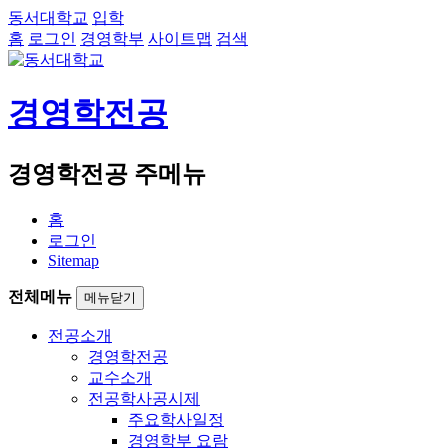
동서대학교
입학
홈
로그인
경영학부
사이트맵
검색
경영학전공
경영학전공 주메뉴
홈
로그인
Sitemap
전체메뉴
메뉴닫기
전공소개
경영학전공
교수소개
전공학사공시제
주요학사일정
경영학부 요람