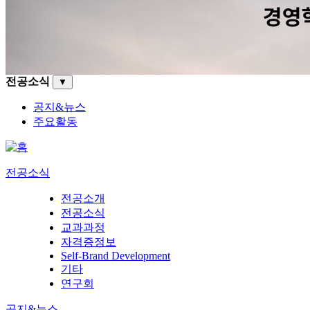
전공소식
▼
공지&뉴스
주요활동
전공소식
전공소개
전공소식
교과과정
자격증정보
Self-Brand Development
기타
연구회
공지&뉴스