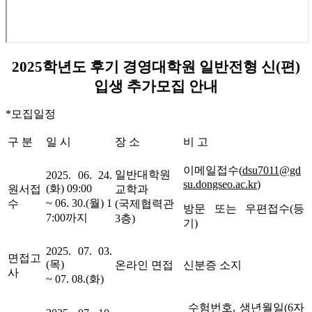
2025학년도 후기 경영대학원 일반전형 신(편)
입생 추가모집 안내
*모집일정
구 분
일 시
장 소
비 고
이메일접수(
dsu7011@gd
일반대학원
2025. 06. 24.
su.dongseo.ac.kr
)
(화) 09:00
원서접
교학과
~ 06. 30.(월) 1
수
(국제협력관
방문 또는 우편접수(등
7:00까지
3층)
기)
2025. 07. 03.
면접고
(목)
온라인 면접
신분증 소지
사
~ 07. 08.(화)
수험번호, 생년월일(6자