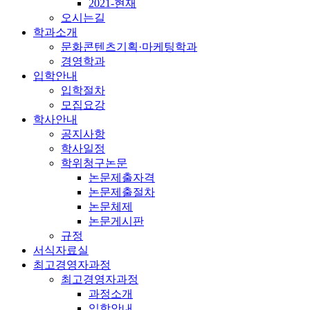
2021-현재
오시는길
학과소개
문화콘텐츠기획·마케팅학과
경영학과
입학안내
입학절차
모집요강
학사안내
공지사항
학사일정
학위청구논문
논문제출자격
논문제출절차
논문체제
논문게시판
규정
서식자료실
최고경영자과정
최고경영자과정
과정소개
입학안내