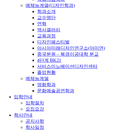
예체능계열(디자인학과)
학과소개
교수명단
연혁
역사갤러리
교육과정
디자인페스티벌
아시아미래디자인연구소(아미연)
중국분원 – 북경이공대학 분교
4단계 BK21
서비스이노베이션디자인센터
졸업현황
예체능계열
영화학과
문화예술공연학과
입학안내
입학절차
모집요강
학사안내
공지사항
학사일정