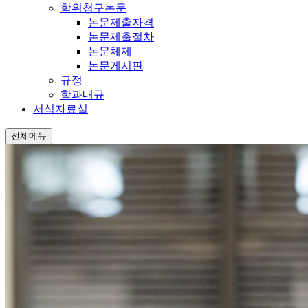
학위청구논문
논문제출자격
논문제출절차
논문체제
논문게시판
규정
학과내규
서식자료실
전체메뉴