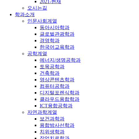
2021-현재
오시는길
학과소개
인문사회계열
동아시아학과
글로벌관광학과
경영학과
한국어교육학과
공학계열
에너지/생명공학과
토목공학과
건축학과
영상콘텐츠학과
컴퓨터공학과
디지털포렌식학과
클라우드융합학과
ICT융합공학과
자연과학계열
보건과학과
융합방사선학과
치위생학과
작업치료학과