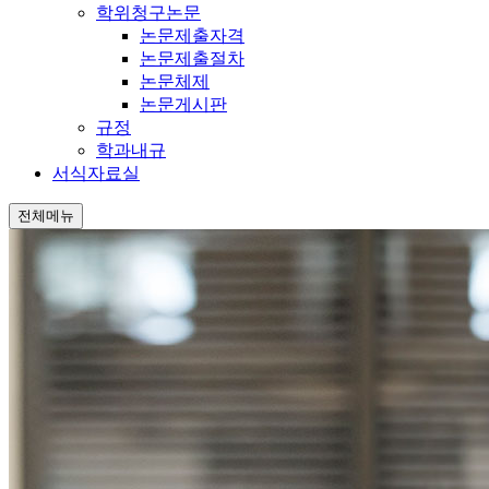
학위청구논문
논문제출자격
논문제출절차
논문체제
논문게시판
규정
학과내규
서식자료실
전체메뉴