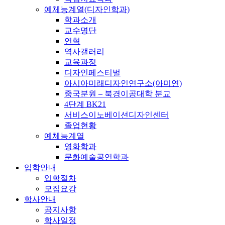
예체능계열(디자인학과)
학과소개
교수명단
연혁
역사갤러리
교육과정
디자인페스티벌
아시아미래디자인연구소(아미연)
중국분원 – 북경이공대학 분교
4단계 BK21
서비스이노베이션디자인센터
졸업현황
예체능계열
영화학과
문화예술공연학과
입학안내
입학절차
모집요강
학사안내
공지사항
학사일정