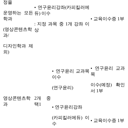
정을
• 연구윤리강좌(카피킬러에
운영하는 모든
듀) 이수
학과
• 교육이수증 1부
: 지정 과목 중 1개 강좌 이
(영상콘텐츠학
상
과/
디자인학과 제
외)
• 연구윤리 교과
• 연구윤리 교과목
목
이수
이수(예정) 확인
(연구윤리)
서 1부
영상콘텐츠학
2개 중
과
택1
• 연구윤리강좌
(카피킬러에듀) 이
• 교육이수증 1부
수