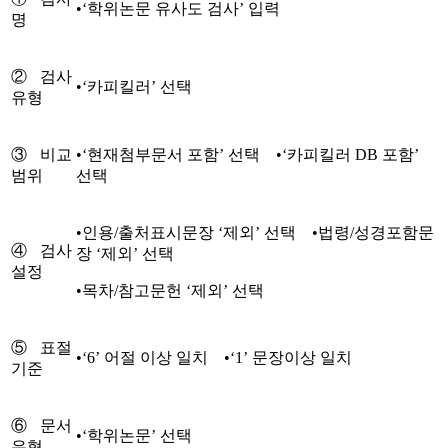
•‘학위논문 유사도 검사’ 입력
명
②검사
•‘카피킬러’ 선택
유형
③비교
•‘현재첨부문서 포함’ 선택 •‘카피킬러 DB 포함’
범위
선택
•인용/출처표시문장 ‘제외’ 선택 •법령/성경포함문
④검사
장 ‘제외’ 선택
설정
•목차/참고문헌 ‘제외’ 선택
⑤표절
•‘6’ 어절 이상 일치 •‘1’ 문장이상 일치
기준
⑥문서
•‘학위논문’ 선택
유형