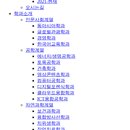
2021-현재
오시는길
학과소개
인문사회계열
동아시아학과
글로벌관광학과
경영학과
한국어교육학과
공학계열
에너지/생명공학과
토목공학과
건축학과
영상콘텐츠학과
컴퓨터공학과
디지털포렌식학과
클라우드융합학과
ICT융합공학과
자연과학계열
보건과학과
융합방사선학과
치위생학과
작업치료학과