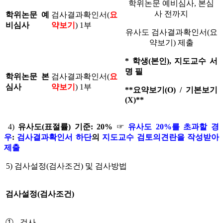
학위논문 예비심사, 본심
사 전까지
학위논문 예
검사결과확인서(
요
비심사
약보기
) 1부
유사도 검사결과확인서(요
약보기) 제출
* 학생(본인), 지도교수 서
명 필
학위논문 본
검사결과확인서(
요
심사
약보기
) 1부
**요약보기(O) / 기본보기
(X)**
4)
유사도(표절률) 기준: 20%
☞
유사도 20%를 초과할 경
우
:
검사결과확인서 하단
의
지도교수 검토의견란을 작성받아
제출
5) 검사설정(검사조건) 및 검사방법
검사설정(검사조건)
①검사