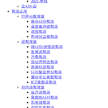
2021-현재
오시는길
학과소개
인문사회계열
동아시아학과
글로벌관광학과
경영학과
한국어교육학과
공학계열
에너지/생명공학과
토목공학과
건축학과
영상콘텐츠학과
컴퓨터공학과
디지털포렌식학과
클라우드융합학과
ICT융합공학과
자연과학계열
보건과학과
융합방사선학과
치위생학과
작업치료학과