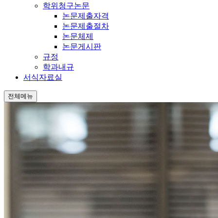
학위청구논문
논문제출자격
논문제출절차
논문체제
논문게시판
규정
학과내규
서식자료실
전체메뉴