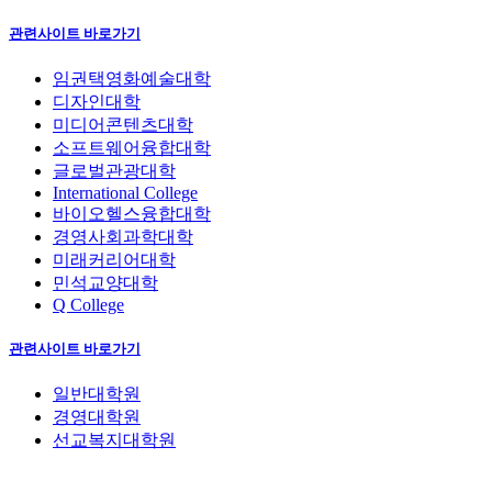
관련사이트 바로가기
임권택영화예술대학
디자인대학
미디어콘텐츠대학
소프트웨어융합대학
글로벌관광대학
International College
바이오헬스융합대학
경영사회과학대학
미래커리어대학
민석교양대학
Q College
관련사이트 바로가기
일반대학원
경영대학원
선교복지대학원