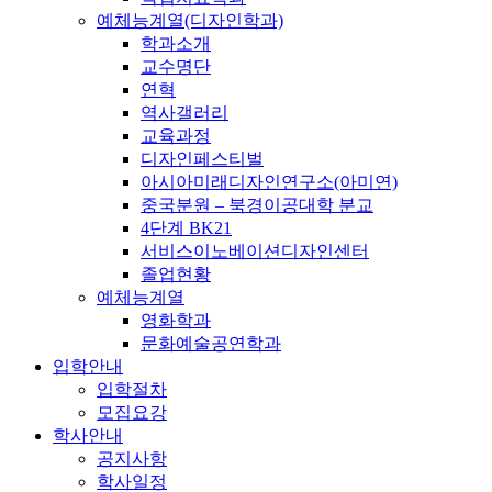
예체능계열(디자인학과)
학과소개
교수명단
연혁
역사갤러리
교육과정
디자인페스티벌
아시아미래디자인연구소(아미연)
중국분원 – 북경이공대학 분교
4단계 BK21
서비스이노베이션디자인센터
졸업현황
예체능계열
영화학과
문화예술공연학과
입학안내
입학절차
모집요강
학사안내
공지사항
학사일정