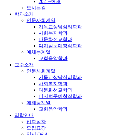
2021~현재
오시는길
학과소개
인문사회계열
기독교상담심리학과
사회복지학과
다문화선교학과
디지털문예창작학과
예체능계열
교회음악학과
교수소개
인문사회계열
기독교상담심리학과
사회복지학과
다문화선교학과
디지털문예창작학과
예체능계열
교회음악학과
입학안내
입학절차
모집요강
입시 Q&A