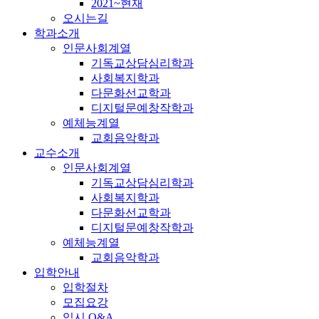
2021~현재
오시는길
학과소개
인문사회계열
기독교상담심리학과
사회복지학과
다문화선교학과
디지털문예창작학과
예체능계열
교회음악학과
교수소개
인문사회계열
기독교상담심리학과
사회복지학과
다문화선교학과
디지털문예창작학과
예체능계열
교회음악학과
입학안내
입학절차
모집요강
입시 Q&A