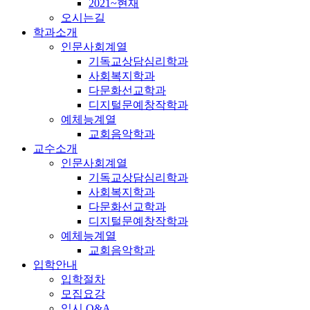
2021~현재
오시는길
학과소개
인문사회계열
기독교상담심리학과
사회복지학과
다문화선교학과
디지털문예창작학과
예체능계열
교회음악학과
교수소개
인문사회계열
기독교상담심리학과
사회복지학과
다문화선교학과
디지털문예창작학과
예체능계열
교회음악학과
입학안내
입학절차
모집요강
입시 Q&A