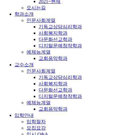
2021~현재
오시는길
학과소개
인문사회계열
기독교상담심리학과
사회복지학과
다문화선교학과
디지털문예창작학과
예체능계열
교회음악학과
교수소개
인문사회계열
기독교상담심리학과
사회복지학과
다문화선교학과
디지털문예창작학과
예체능계열
교회음악학과
입학안내
입학절차
모집요강
입시 Q&A