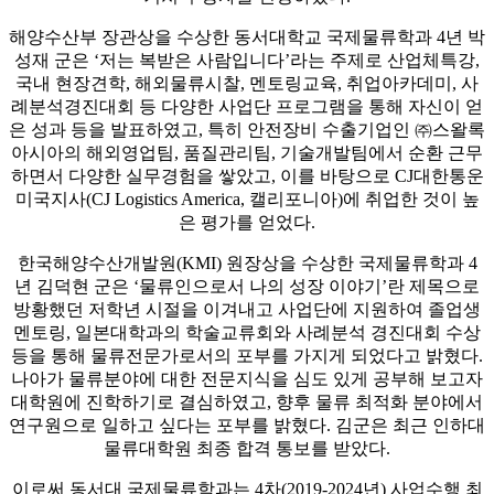
해양수산부 장관상을 수상한 동서대학교 국제물류학과 4년 박
성재 군은 ‘저는 복받은 사람입니다’라는 주제로 산업체특강,
국내 현장견학, 해외물류시찰, 멘토링교육, 취업아카데미, 사
례분석경진대회 등 다양한 사업단 프로그램을 통해 자신이 얻
은 성과 등을 발표하였고, 특히 안전장비 수출기업인 ㈜스왈록
아시아의 해외영업팀, 품질관리팀, 기술개발팀에서 순환 근무
하면서 다양한 실무경험을 쌓았고, 이를 바탕으로 CJ대한통운
미국지사(CJ Logistics America, 캘리포니아)에 취업한 것이 높
은 평가를 얻었다.
한국해양수산개발원(KMI) 원장상을 수상한 국제물류학과 4
년 김덕현 군은 ‘물류인으로서 나의 성장 이야기’란 제목으로
방황했던 저학년 시절을 이겨내고 사업단에 지원하여 졸업생
멘토링, 일본대학과의 학술교류회와 사례분석 경진대회 수상
등을 통해 물류전문가로서의 포부를 가지게 되었다고 밝혔다.
나아가 물류분야에 대한 전문지식을 심도 있게 공부해 보고자
대학원에 진학하기로 결심하였고, 향후 물류 최적화 분야에서
연구원으로 일하고 싶다는 포부를 밝혔다. 김군은 최근 인하대
물류대학원 최종 합격 통보를 받았다.
이로써 동서대 국제물류학과는 4차(2019-2024년) 사업수행 최