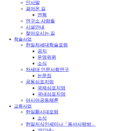
인사말
걸어온 길
연혁
연구소 사람들
시설안내
찾아오시는 길
학술사업
한일차세대학술포럼
공지
운영위원
소식
차세대 인문사회연구
논문집
공동심포지엄
국제심포지엄
국내심포지엄
아시아공동체론
교류사업
한일新시대포럼
소식
한일지식인세미나「동서사랑방」
2022년~