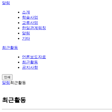
알림
소개
학술사업
교류사업
한일관계워칭
알림
기타
최근활동
언론보도자료
최근활동
공지사항
인쇄
알림
최근활동
최근활동