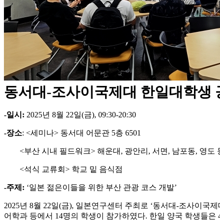
동서대-조사이국제대 한일대학생
-일시:
2025년 8월 22일(금
), 09:30-20:30
-장소
: <세미나> 동서대 어문관
5
층
6501
<부산 시내 필드워크> 해운대, 광안리, 서면
,
남포동, 영도 
<석식 교류회
>
학교 밑 음식점
-주제:
‘일본 젊은이들을 위한 부산 관광 코스 개발’
2025년 8월 22일(금
),
일본연구센터 주최로 ‘동서대-조사이국제
어학과 등에서 14명의 학생이 참가하였다. 한일 양국 학생들은