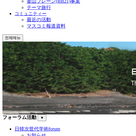
釜山ブレーン(BB21)事業
テーマ旅行
コミュニティー
最近の活動
マスコミ報道資料
전체메뉴
フォーラム活動
▼
日韓次世代学術forum
お知らせ