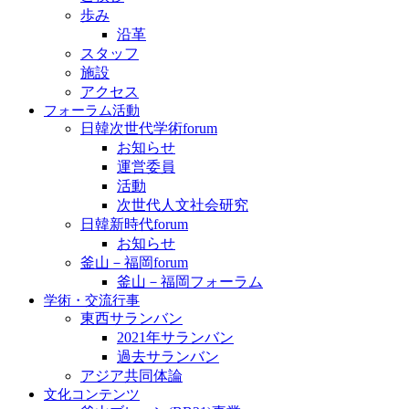
歩み
沿革
スタッフ
施設
アクセス
フォーラム活動
日韓次世代学術forum
お知らせ
運営委員
活動
次世代人文社会研究
日韓新時代forum
お知らせ
釜山－福岡forum
釜山－福岡フォーラム
学術・交流行事
東西サランバン
2021年サランバン
過去サランバン
アジア共同体論
文化コンテンツ