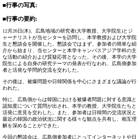
■行事の写真:
■行事の要約:
12月26日(木)、広島地域の研究者(大学教授、大学院生)とジ
ャーナリストが当センターを訪問し、本学教授および大学院
生と懇談会を開催した。懇談会ではまず、参加者の簡単な紹
介から始まり、当センターと本学キャンパスアジア学科の主
な活動の紹介および質疑応答となった。その後、本学の大学
院生による自身の研究テーマの発表が行なわれ、広島側参加
者と活発な学問的交流を交わした。
その後は、被爆問題や日韓関係を中心にさまざまな議論が行
われた。
特に、広島側からは韓国における被爆者問題に対する意識と
認知度について質問が出され、本学の教授、大学院生たちと
活発に意見を交わした。また、参加者は日韓間の交流状況と
最近の韓国の政治状況に関する様々な観点を共有し、相互理
解を深めることができた。
今回の懇談会は、広島側参加者にとってインターネットや日