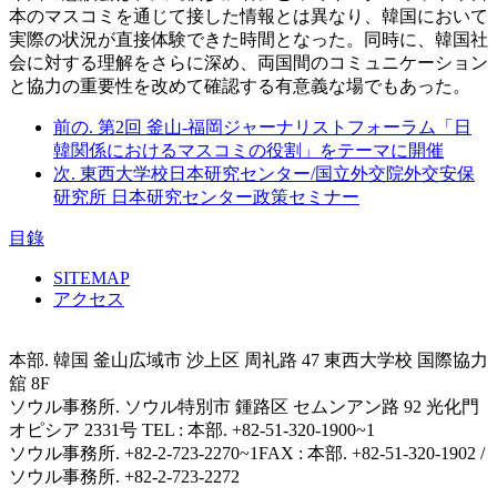
本のマスコミを通じて接した情報とは異なり、韓国において
実際の状況が直接体験できた時間となった。同時に、韓国社
会に対する理解をさらに深め、両国間のコミュニケーション
と協力の重要性を改めて確認する有意義な場でもあった。
前の.
第2回 釜山-福岡ジャーナリストフォーラム「日
韓関係におけるマスコミの役割」をテーマに開催
次.
東西大学校日本研究センター/国立外交院外交安保
研究所 日本研究センター政策セミナー
目錄
SITEMAP
アクセス
本部. 韓国 釜山広域市 沙上区 周礼路 47 東西大学校 国際協力
舘 8F
ソウル事務所. ソウル特別市 鍾路区 セムンアン路 92 光化門
オピシア 2331号
TEL : 本部. +82-51-320-1900~1
ソウル事務所. +82-2-723-2270~1
FAX : 本部. +82-51-320-1902 /
ソウル事務所. +82-2-723-2272