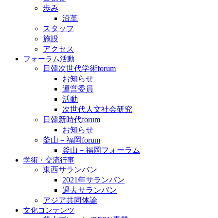
歩み
沿革
スタッフ
施設
アクセス
フォーラム活動
日韓次世代学術forum
お知らせ
運営委員
活動
次世代人文社会研究
日韓新時代forum
お知らせ
釜山－福岡forum
釜山－福岡フォーラム
学術・交流行事
東西サランバン
2021年サランバン
過去サランバン
アジア共同体論
文化コンテンツ